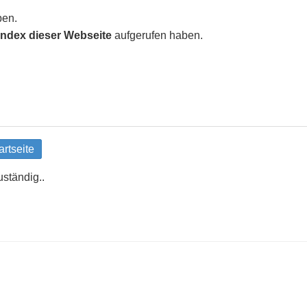
ben.
 Index dieser Webseite
aufgerufen haben.
artseite
uständig..