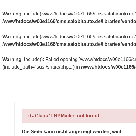
Warning
: include(/www/htdocs/w00e1166/cms.salobirauto.de/li
/www/htdocs/w00e1166/cms.salobirauto.de/libraries/ven
Warning
: include(/www/htdocs/w00e1166/cms.salobirauto.de/li
/www/htdocs/w00e1166/cms.salobirauto.de/libraries/ven
Warning
: include(): Failed opening '/www/htdocs/w00e1166/cm
(include_path='.:/usr/share/php:..') in
/www/htdocs/w00e1166/c
0 - Class 'PHPMailer' not found
Die Seite kann nicht angezeigt werden, weil: